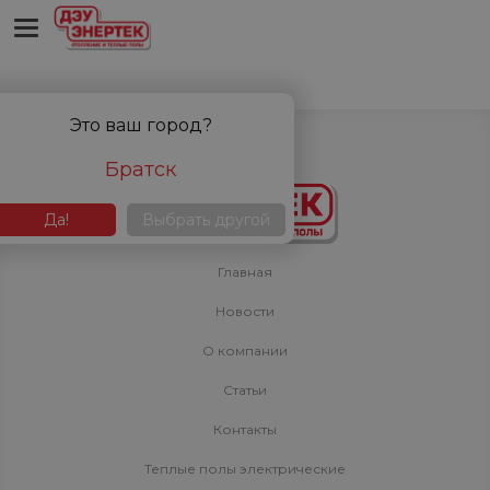
'bitrix:sale.basket.basket' is not a component
Это ваш город?
Братск
Да!
Выбрать другой
Главная
Новости
О компании
Статьи
Контакты
Теплые полы электрические